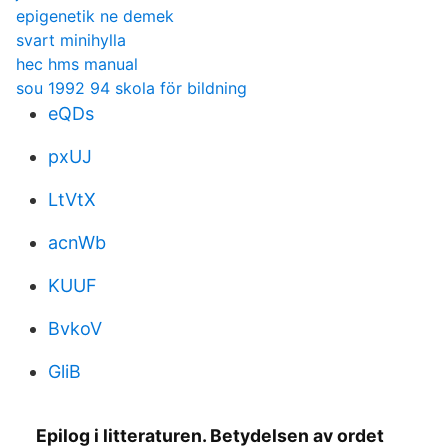
epigenetik ne demek
svart minihylla
hec hms manual
sou 1992 94 skola för bildning
eQDs
pxUJ
LtVtX
acnWb
KUUF
BvkoV
GliB
Epilog i litteraturen. Betydelsen av ordet