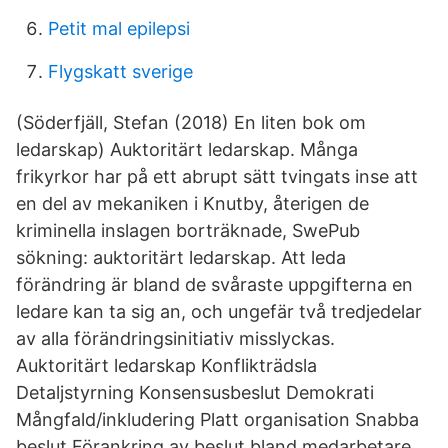
Petit mal epilepsi
Flygskatt sverige
(Söderfjäll, Stefan (2018) En liten bok om
ledarskap) Auktoritärt ledarskap. Många
frikyrkor har på ett abrupt sätt tvingats inse att
en del av mekaniken i Knutby, återigen de
kriminella inslagen borträknade, SwePub
sökning: auktoritärt ledarskap. Att leda
förändring är bland de svåraste uppgifterna en
ledare kan ta sig an, och ungefär två tredjedelar
av alla förändringsinitiativ misslyckas.
Auktoritärt ledarskap Konflikträdsla
Detaljstyrning Konsensusbeslut Demokrati
Mångfald/inkludering Platt organisation Snabba
beslut Förankring av beslut bland medarbetare