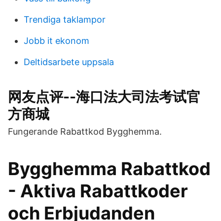
Trendiga taklampor
Jobb it ekonom
Deltidsarbete uppsala
网友点评--海口法大司法考试官
方商城
Fungerande Rabattkod Bygghemma.
Bygghemma Rabattkod
- Aktiva Rabattkoder
och Erbjudanden