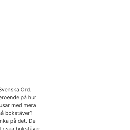
 Svenska Ord.
eroende på hur
ebusar med mera
må bokstäver?
änka på det. De
tinska bokstäver,