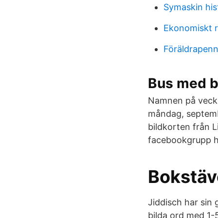
Symaskin his
Ekonomiskt 
Föräldrapenn
Bus med bok
Namnen på vecko
måndag, septembe
bildkorten från L
facebookgrupp h
Bokstäve
Jiddisch har sin
bilda ord med 1-