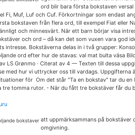
ord blir bara första bokstaven versal
 Fi, Muf, Luf och Cuf. Förkortningar som endast an
sta bokstaven från flera ord, till exempel Fiat eller N
nnligt och minnesvärt. När ett barn börjar visa intr
okstäver och ord – då kan det som vuxen vara god i
ts intresse. Bokstäverna delas in i två grupper: Kons
öljande ord efter hur de stavas: val mat bulta väsa B
 av LS Grønmo · Citerat av 4 — Texten till dessa uppgif
 med hur vi uttrycker oss till vardags. Uppgifterna 
tuationer för Om det står "Ta en bokstav" tar du en
na tre tomma rutor. - När du fått tre bokstäver får du b
uru
att uppmärksammans på bokstäver oc
omgivning.