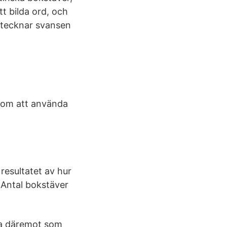
tt bilda ord, och
betecknar svansen
enom att använda
 resultatet av hur
Antal bokstäver
a däremot som