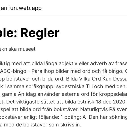
rarrfun.web.app
le: Regler
Tekniska museet
ktig med att bilda långa adjektiv eller adverb av fraser
ABC-bingo - Para ihop bilder med ord och få bingo
op bokstäver och bilda ord. Bilda Vilka Ord Kan Dess
k i samma språkgrupp: sydestniska Till och med den 
ra gamla Än idag använder esterna ord för kroppsdelar
t, Det viktigaste sättet att bilda estnisk 18 dec 2020
 spel att bilda ord från bokstäver. Naturligtvis På sve
bokstäver enligt följande: 1 poäng: A Den här söknin
a med de bokstäver som skrivs in.