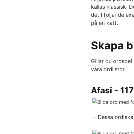
kallas klassisk D
det I följande e
på en katt.
Skapa b
Gillar du ordspel
våra ordlistor.
Afasi - 11
— Dessa ordlekar 