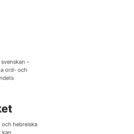
 svenskan –
na ord- och
andets
ket
k och hebreiska
r kan