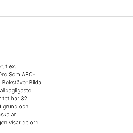
, t.ex.
. Ord Som ABC-
a Bokstäver Bilda.
alldagligaste
 tet har 32
 I grund och
nska är
gen visar de ord