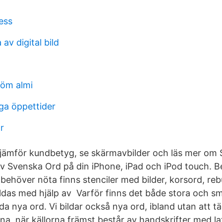
ess
av digital bild
röm almi
ga öppettider
or
 jämför kundbetyg, se skärmavbilder och läs mer om
 Svenska Ord på din iPhone, iPad och iPod touch. B
behöver nöta finns stenciler med bilder, korsord, r
ldas med hjälp av Varför finns det både stora och s
lda nya ord. Vi bildar också nya ord, ibland utan att t
na, när källorna främst består av handskrifter med la