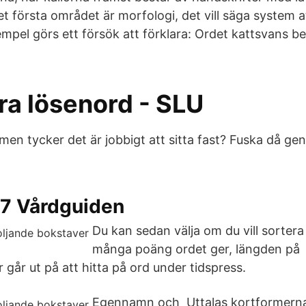
et första området är morfologi, det vill säga system a
xempel görs ett försök att förklara: Ordet kattsvans 
ra lösenord - SLU
 men tycker det är jobbigt att sitta fast? Fuska då g
77 Vårdguiden
Du kan sedan välja om du vill sortera
många poäng ordet ger, längden på 
går ut på att hitta på ord under tidspress.
Egennamn och Uttalas kortformern