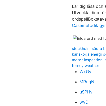
Lär dig läsa och 
Utveckla dina fö
ordspel!Bokstavs
Casemetodik gy
stockholm södra b
karlskoga energi o
motor inspection l
forney weather
WxGy
MRugN
uSPHv
wvD