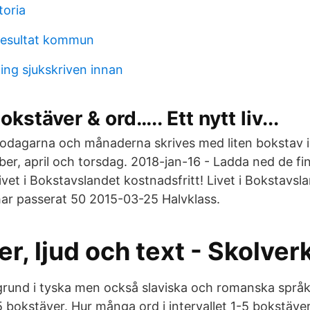
toria
resultat kommun
ing sjukskriven innan
stäver & ord….. Ett nytt liv...
dagarna och månaderna skrives med liten bokstav i
r, april och torsdag. 2018-jan-16 - Ladda ned de fi
ivet i Bokstavslandet kostnadsfritt! Livet i Bokstavsl
ar passerat 50 2015-03-25 Halvklass.
r, ljud och text - Skolver
 grund i tyska men också slaviska och romanska språ
5 bokstäver. Hur många ord i intervallet 1-5 bokstäve