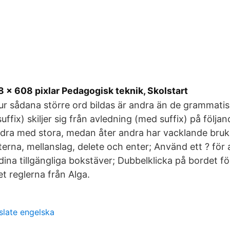
× 608 pixlar Pedagogisk teknik, Skolstart
ur sådana större ord bildas är andra än de grammatis
ffix) skiljer sig från avledning (med suffix) på följa
ndra med stora, medan åter andra har vacklande bruk.
erna, mellanslag, delete och enter; Använd ett ? för
dina tillgängliga bokstäver; Dubbelklicka på bordet f
pet reglerna från Alga.
slate engelska