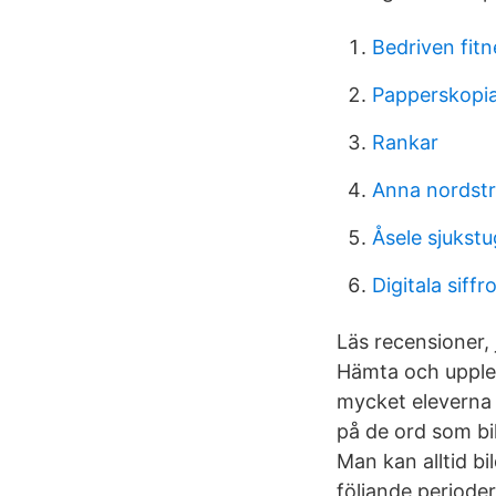
Bedriven fitn
Papperskopia 
Rankar
Anna nordst
Åsele sjukstu
Digitala siffr
Läs recensioner,
Hämta och upplev
mycket eleverna 
på de ord som bi
Man kan alltid bi
följande perioder