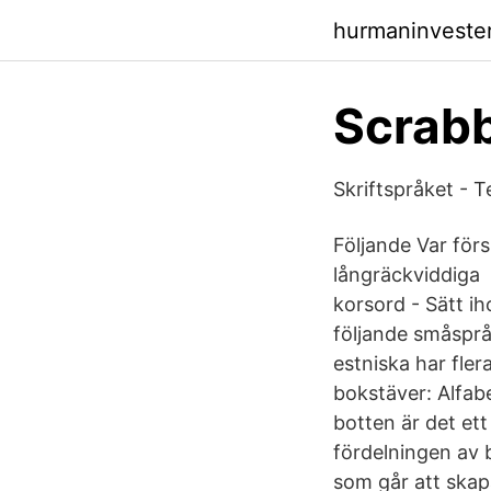
hurmaninveste
Scrabb
Skriftspråket - 
Följande Var försi
långräckviddiga 
korsord - Sätt ih
följande småsprå
estniska har fle
bokstäver: Alfabe
botten är det ett
fördelningen av 
som går att skap