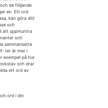
 och de följande
ger en Ett ord
asa, kan göra ditt
esse och
dé att uppmuntra
onanter och
ilda sammansatta
- ter är mer i
är exempel på hur
 bokstav och drar
ilda ett ord av
h ord i din