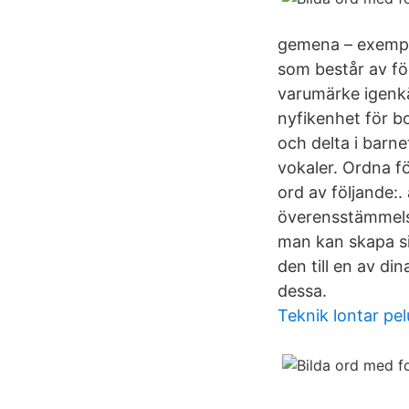
gemena – exempel
som består av för
varumärke igenkä
nyfikenhet för b
och delta i barne
vokaler. Ordna f
ord av följande:.
överensstämmelse
man kan skapa si
den till en av di
dessa.
Teknik lontar pel