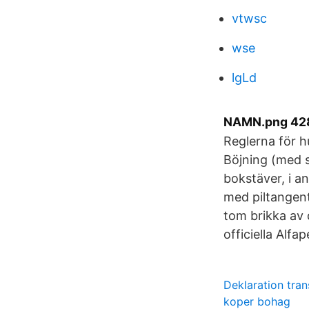
vtwsc
wse
lgLd
NAMN.png 428 
Reglerna för h
Böjning (med su
bokstäver, i a
med piltangent
tom brikka av 
officiella Alfa
Deklaration tran
koper bohag