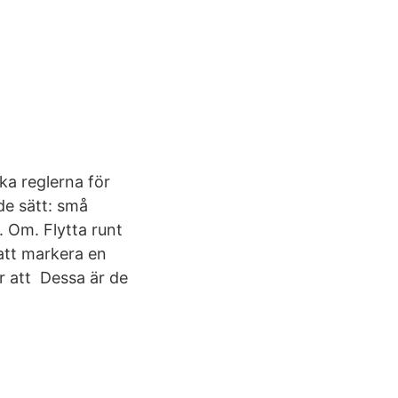
ka reglerna för
nde sätt: små
 Om. Flytta runt
 att markera en
ör att Dessa är de