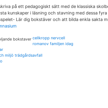
skriva på ett pedagogiskt sätt med de klassiska skol
rsta kunskaper i läsning och stavning med dessa fyra 
spelet- Lär dig bokstäver och att bilda enkla sakta m
mnasium
cellkropp nervcell
romanov familjen idag
ar
ch miljö trädgårdsavfall
to