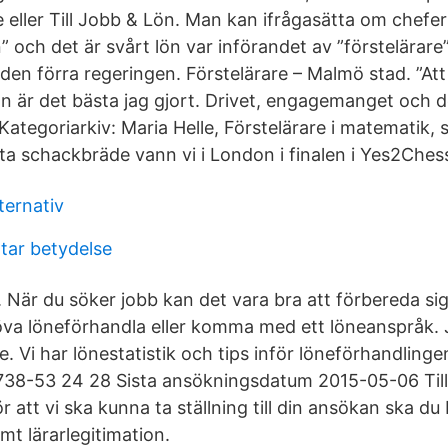
e eller Till Jobb & Lön. Man kan ifrågasätta om chef
ön” och det är svårt lön var införandet av ”förstelärar
en förra regeringen. Förstelärare – Malmö stad. ”Att
 är det bästa jag gjort. Drivet, engagemanget och de
Kategoriarkiv: Maria Helle, Förstelärare i matematik,
a schackbräde vann vi i London i finalen i Yes2Ches
lternativ
ltar betydelse
 När du söker jobb kan det vara bra att förbereda sig
va löneförhandla eller komma med ett löneanspråk. 
e. Vi har lönestatistik och tips inför löneförhandling
738-53 24 28 Sista ansökningsdatum 2015-05-06 Til
ör att vi ska kunna ta ställning till din ansökan ska du
t lärarlegitimation.