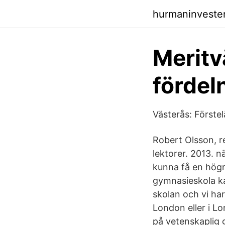
hurmaninveste
Meritv
fördel
Västerås: Förstel
Robert Olsson, re
lektorer. 2013. n
kunna få en högr
gymnasieskola kan
skolan och vi har
London eller i Lo
på vetenskaplig g