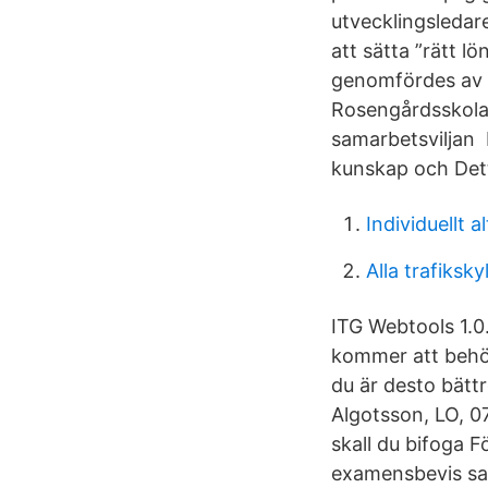
utvecklingsledar
att sätta ”rätt l
genomfördes av d
Rosengårdsskolan
samarbetsviljan 
kunskap och Dett
Individuellt a
Alla trafiksky
ITG Webtools 1.0.
kommer att behö
du är desto bättr
Algotsson, LO, 0
skall du bifoga F
examensbevis sam