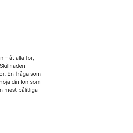
 – åt alla tor,
 Skillnaden
nor. En fråga som
 höja din lön som
n mest pålitliga