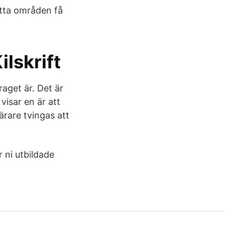
atta områden få
ilskrift
aget är. Det är
visar en är att
ärare tvingas att
r ni utbildade