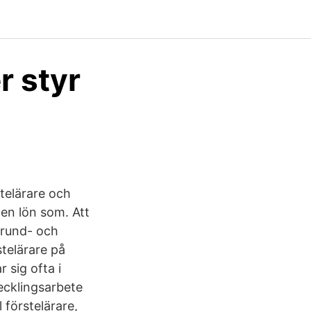
r styr
stelärare och
k en lön som. Att
grund- och
stelärare på
 sig ofta i
vecklingsarbete
 förstelärare,