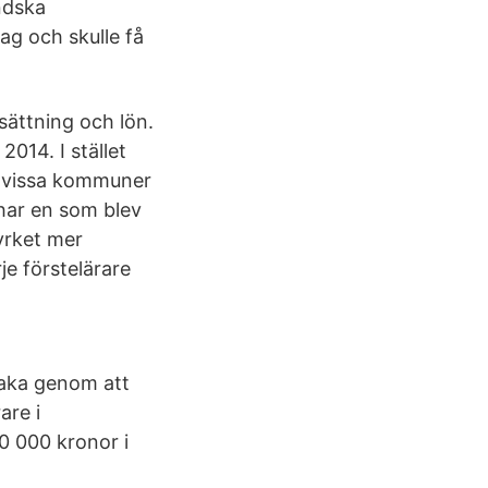
ndska
ag och skulle få
sättning och lön.
2014. I stället
jer vissa kommuner
 har en som blev
yrket mer
je förstelärare
lbaka genom att
are i
0 000 kronor i