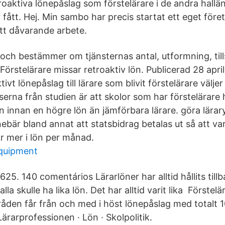
roaktiva lönepåslag som förstelärare i de andra hallä
ått. Hej. Min sambo har precis startat ett eget föret
sitt dåvarande arbete.
och bestämmer om tjänsternas antal, utformning, till
Förstelärare missar retroaktiv lön. Publicerad 28 april 
ktivt lönepåslag till lärare som blivit förstelärare väl
serna från studien är att skolor som har förstelärare
n innan en högre lön än jämförbara lärare. göra lärar
nebär bland annat att statsbidrag betalas ut så att var
kr mer i lön per månad.
equipment
625. 140 comentários Lärarlöner har alltid hållits til
alla skulle ha lika lön. Det har alltid varit lika Förstelär
den får från och med i höst lönepåslag med totalt 1
Lärarprofessionen · Lön · Skolpolitik.