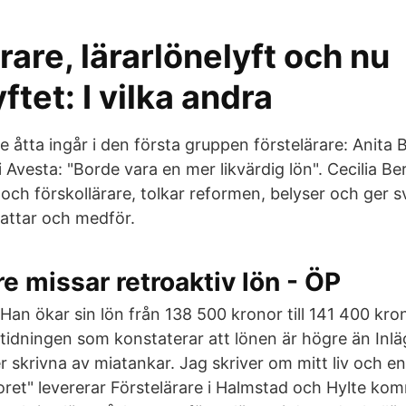
rare, lärarlönelyft och nu
ftet: I vilka andra
åtta ingår i den första gruppen förstelärare: Anita B
 i Avesta: "Borde vara en mer likvärdig lön". Cecilia Be
 och förskollärare, tolkar reformen, belyser och ger 
attar och medför.
re missar retroaktiv lön - ÖP
Han ökar sin lön från 138 500 kronor till 141 400 kron
tidningen som konstaterar att lönen är högre än Inl
er skrivna av miatankar. Jag skriver om mitt liv och e
et" levererar Förstelärare i Halmstad och Hylte ko