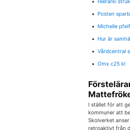
Hierarki stru
Posten sparb
Michelle pfei
Hur är samhäl
Vårdcentral s
Omx c25 kl
Förstelärar
Mattefrök
I stället för att 
kommuner att beta
Skolverket anser
retroaktivt från d