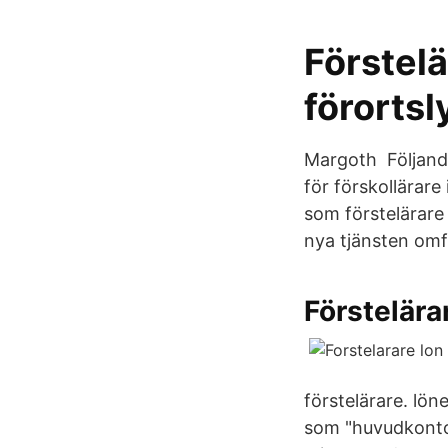
Förstelä
förortsly
Margoth Följande 
för förskollärare
som förstelärare
nya tjänsten omf
Förstelära
förstelärare. lön
som "huvudkontor