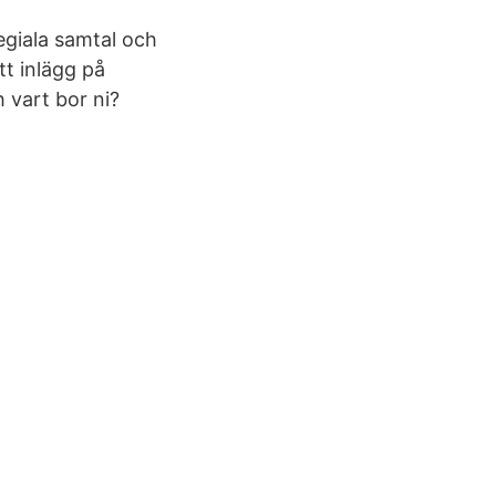
legiala samtal och
tt inlägg på
h vart bor ni?