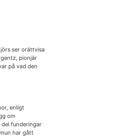
jörs ser orättvisa
rgentz, pionjär
svar på vad den
or, enligt
ägg om
n del funderingar
mmun har gått