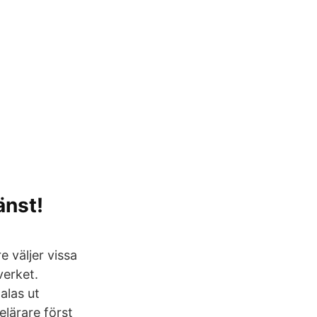
änst!
re väljer vissa
verket.
alas ut
telärare först