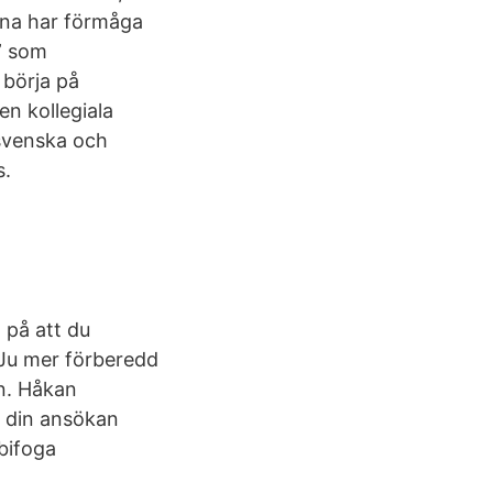
erna har förmåga
e” som
 börja på
n kollegiala
 svenska och
s.
 på att du
Ju mer förberedd
en. Håkan
l din ansökan
 bifoga