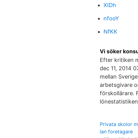
XIDh
nfooY
NfKK
Vi söker kons
Efter kritiken 
dec 11, 2014 07
mellan Sverige
arbetsgivare o
förskollärare.
lönestatistiken
Privata skolor 
lan foretagare