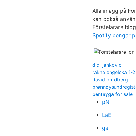
Alla inlägg på Fö
kan också använda
Förstelärare blog
Spotify pengar p
didi jankovic
räkna engelska 1-2
david nordberg
brønnøysundregist
bentayga for sale
pN
LaE
gs