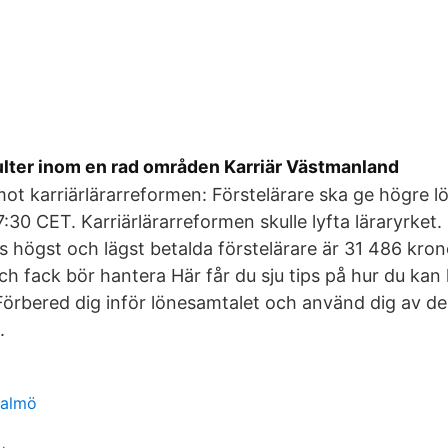
ulter inom en rad områden Karriär Västmanland
mot karriärlärarreformen: Förstelärare ska ge högre lön
:30 CET. Karriärlärarreformen skulle lyfta läraryrket.
s högst och lägst betalda förstelärare är 31 486 kro
ch fack bör hantera Här får du sju tips på hur du kan
 Förbered dig inför lönesamtalet och använd dig av de
.
malmö