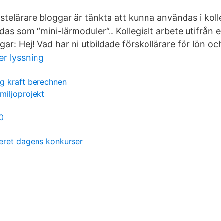
rstelärare bloggar är tänkta att kunna användas i kol
s som “mini-lärmoduler“.. Kollegialt arbete utifrån e
gar: Hej! Vad har ni utbildade förskollärare för lön oc
er lyssning
g kraft berechnen
miljoprojekt
0
eret dagens konkurser