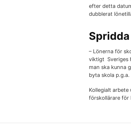
efter detta datu
dubblerat löneti
Spridda 
– Lönerna för sk
viktigt Sveriges h
man ska kunna gö
byta skola p.g.a.
Kollegialt arbete
förskollärare för