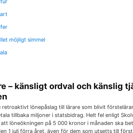
ktur
art
ffer
let möjligt simmel
ala
e – känsligt ordval och känslig tj
en
ge retroaktivt lönepåslag till lärare som blivit förstelära
la tillbaka miljoner i statsbidrag. Helt fel enligt Skol
 att löneökningen på 5 000 kronor i månaden ska bet
en 1 juli förra året, även för dem som utsetts till förs