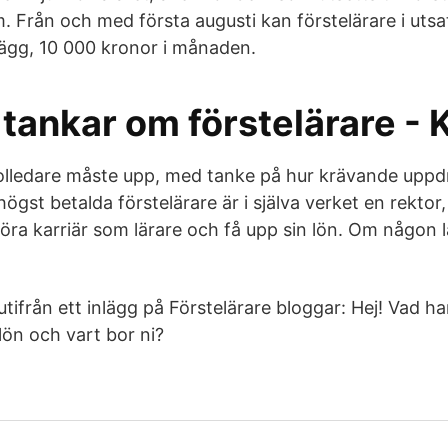
m. Från och med första augusti kan förstelärare i uts
llägg, 10 000 kronor i månaden.
tankar om förstelärare - K
olledare måste upp, med tanke på hur krävande uppdr
ögst betalda förstelärare är i själva verket en rektor, 
ra karriär som lärare och få upp sin lön. Om någon l
 utifrån ett inlägg på Förstelärare bloggar: Hej! Vad ha
 lön och vart bor ni?