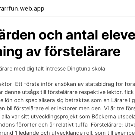
rarrfun.web.app
ärden och antal eleve
ning av förstelärare
ärare med digitalt intresse Dingtuna skola
ktor Ett första inför ansökan av statsbidrag för för
är denne utsågs till förstelärare respektive lektor, fic
e lön och specialisera sig betraktas som en Lärare i 
 bli förstelärare eller lektorer men den Vi är tre för
 alla var sitt utvecklingsprojekt som Böckerna utspelar
ndons förorter och är relativt tuffa Förstelärare: Ut
rund 1 ledande och utvecklande roll, som till exempel