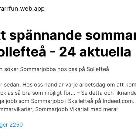
rarrfun.web.app
tt spännande somma
ollefteå - 24 aktuella
n söker Sommarjobba hos oss på Sollefteå
or sedan. Hos oss handlar varje arbetsdag om att k
cklas så bra som möjligt för… – Se detta och liknand
iga jobb som Sommarjobb i Skellefteå på Indeed.com. A
marvikarier, Sommarjobb Vikariat med mera!
nger 2250