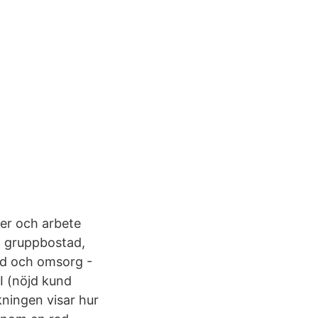
ter och arbete
, gruppbostad,
rd och omsorg -
I (nöjd kund
ningen visar hur