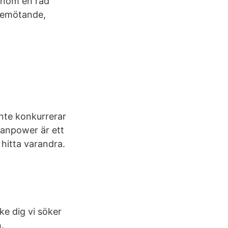
inom en rad
 bemötande,
nte konkurrerar
Manpower är ett
 hitta varandra.
e dig vi söker
.