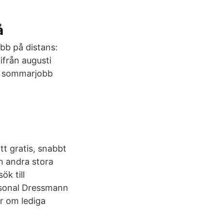
å
bb på distans:
ifrån augusti
1 sommarjobb
tt gratis, snabbt
ch andra stora
ök till
rsonal Dressmann
r om lediga