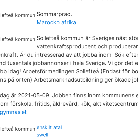
Sommarprao.
Marocko afrika
Sollefteå kommun är Sveriges näst stö
vattenkraftsproducent och producerar 
nkraft. Är du intresserad av att jobba inom Sök efter 
nd tusentals jobbannonser i hela Sverige. Vi gör det e
obb idag! Arbetsförmedlingen Sollefteå (Endast för b
nns på orten) Arbetsmarknadsutbildning ger ökade j
sdag är 2021-05-09. Jobben finns inom kommunens 
om förskola, fritids, äldrevård, kök, aktivitetscentru
 gymnasiet
enskilt atal
swell