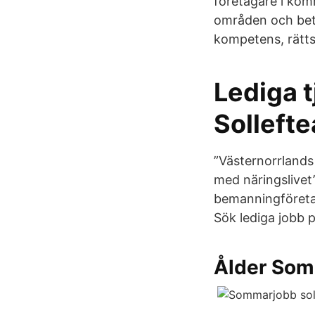
företagare i ko
områden och bety
kompetens, rätts
Lediga 
Sollefte
”Västernorrlands
med näringslivet
bemanningföretag 
Sök lediga jobb p
Ålder Som