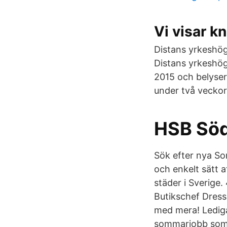
Vi visar k
Distans yrkeshög
Distans yrkeshög
2015 och belyse
under två veckor.
HSB Söd
Sök efter nya Som
och enkelt sätt a
städer i Sverige.
Butikschef Dres
med mera! Lediga
sommarjobb som H