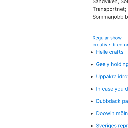
Sandviken, Soll
Transportnet;
Sommarjobb b1
Regular show
creative directo
Helle crafts
Geely holdin
Uppåkra idro
In case you 
Dubbdäck par
Doowin möln
Sveriges repr