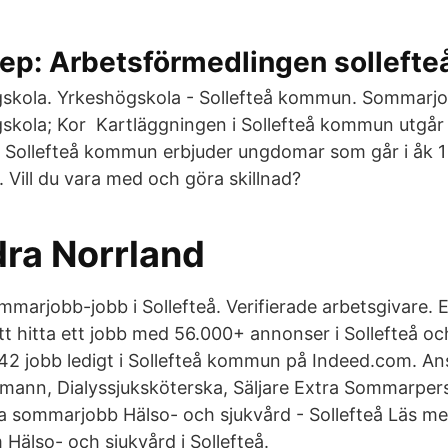
nep: Arbetsförmedlingen sollefte
skola. Yrkeshögskola - Sollefteå kommun. Sommarjo
skola; Kor Kartläggningen i Sollefteå kommun utgår 
r Sollefteå kommun erbjuder ungdomar som går i åk 
 Vill du vara med och göra skillnad?
ra Norrland
marjobb-jobb i Sollefteå. Verifierade arbetsgivare. E
tt hitta ett jobb med 56.000+ annonser i Sollefteå o
 42 jobb ledigt i Sollefteå kommun på Indeed.com. Ans
smann, Dialyssjuksköterska, Säljare Extra Sommarpe
 sommarjobb Hälso- och sjukvård - Sollefteå Läs me
älso- och sjukvård i Sollefteå.