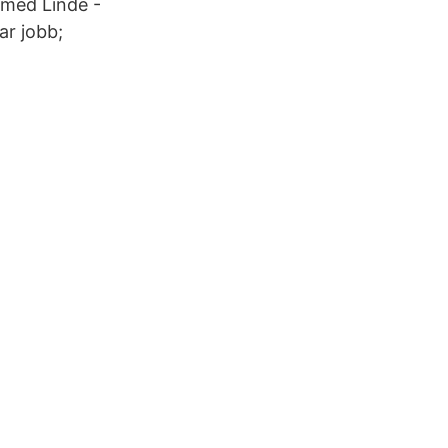
s med Linde -
r jobb;