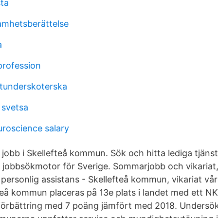
sta
amhetsberättelse
a
profession
stunderskoterska
 svetsa
uroscience salary
jobb i Skellefteå kommun. Sök och hitta lediga tjäns
 jobbsökmotor för Sverige. Sommarjobb och vikariat
personlig assistans - Skellefteå kommun, vikariat vå
fteå kommun placeras på 13e plats i landet med ett NK
 förbättring med 7 poäng jämfört med 2018. Undersök