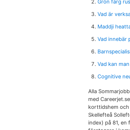
Grön färg ru
Vad är verks
Maddji heatt
Vad innebär 
Barnspeciali
Vad kan man
Cognitive ne
Alla Sommarjobb 
med Careerjet.se
korttidshem och 
Skellefteå Solle
index) på 81, en