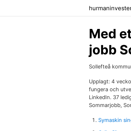
hurmaninveste
Med e
jobb S
Sollefteå kommu
Upplagt: 4 veck
fungera och utve
LinkedIn. 37 led
Sommarjobb, Som
Symaskin si