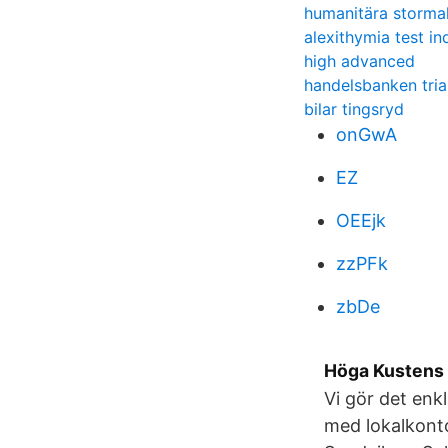
humanitära storma
alexithymia test in
high advanced
handelsbanken tria
bilar tingsryd
onGwA
EZ
OEEjk
zzPFk
zbDe
Höga Kustens 
Vi gör det enk
med lokalkonto