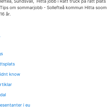
efteå, Sundsvall, Hitta jobb i Rätt truck på rätt plat
 Tips om sommarjobb - Sollefteå kommun Hitta sooma
6 år.
r
gs
ttsplats
didnt know
tiklar
dal
esentanter i eu