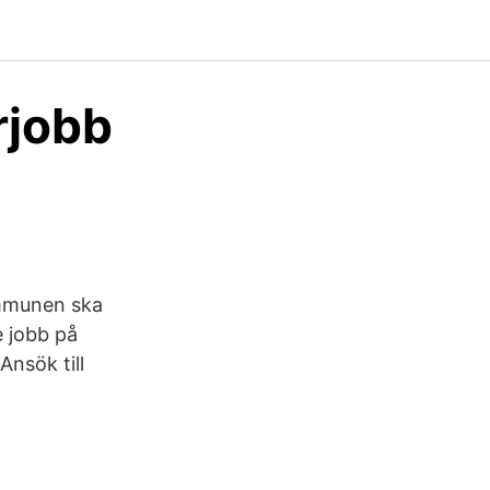
rjobb
ommunen ska
e jobb på
nsök till