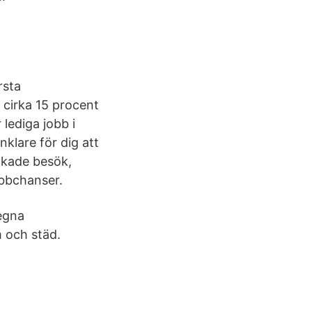
rsta
cirka 15 procent
lediga jobb i
nklare för dig att
okade besök,
obbchanser.
egna
m och städ.