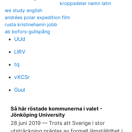
kroppsdelar namn latin
we study english
andrées polar expedition film
rusta kristinehamn jobb
ab bofors-gullspång
UUd
LlRV
tq
vXCSr
Guul
Så här röstade kommunerna i valet -
Jönköping University
28 juni 2019 — Trots att Sverige i stor
utsträckning präglas av formell jämställdhet i